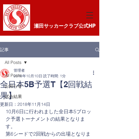
瀬田サッカークラブ公式HP
記事
All Posts
管理者
All Posts
2018年10月10日
読了時間: 1分
全日本5B予選T【2回戦結
お知らせ
果】
試合結果
更新日：
2018年11月14日
10月6日に行われました全日本5ブロッ
ク予選トーナメントの結果となりま
す。
第6シードで2回戦からの出場となりま