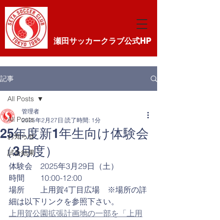
瀬田サッカークラブ公式HP
記事
All Posts
管理者
All Posts
2025年2月27日
読了時間: 1分
25年度新1年生向け体験会
お知らせ
（3月度）
試合結果
体験会　2025年3月29日（土）
時間　　10:00-12:00
場所　　上用賀4丁目広場　※場所の詳
細は以下リンクを参照下さい。
上用賀公園拡張計画地の一部を「上用