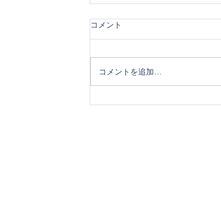
コメント
コメントを追加…
1年生★8/1午後、8/2午前練習
あります